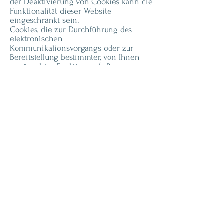
der Deaktivierung von Cookies kann die
Funktionalität dieser Website
eingeschränkt sein.
Cookies, die zur Durchführung des
elektronischen
Kommunikationsvorgangs oder zur
Bereitstellung bestimmter, von Ihnen
erwünschter Funktionen (z.B.
Warenkorbfunktion) erforderlich sind,
werden auf Grundlage von Art. 6 Abs. 1
lit. f DSGVO gespeichert. Der
Websitebetreiber hat ein berechtigtes
Interesse an der Speicherung von
Cookies zur technisch fehlerfreien und
optimierten Bereitstellung seiner
Dienste. Soweit andere Cookies (z.B.
Cookies zur Analyse Ihres
Surfverhaltens) gespeichert werden,
werden diese in dieser
Datenschutzerklärung gesondert
behandelt.
Server-Log-Dateien
Der Provider der Seiten erhebt und
speichert automatisch Informationen in